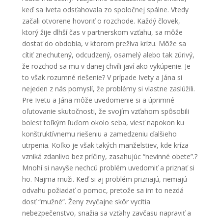
keď sa Iveta odsťahovala zo spoločnej spálne. Vtedy
začali otvorene hovoriť o rozchode. Každý človek,
ktorý žije dlhší čas v partnerskom vzťahu, sa môže
dostať do obdobia, v ktorom prežíva krízu. Môže sa
cítiť znechutený, odcudzený, osamelý alebo tak zúrivý,
že rozchod sa mu v danej chvíli javí ako vykúpenie. Je
to však rozumné riešenie? V prípade Ivety a Jána si
nejeden z nás pomyslí, že problémy si vlastne zaslúžili.
Pre Ivetu a Jána môže uvedomenie si a úprimné
oľutovanie skutočnosti, že svojím vzťahom spôsobili
bolesť toľkým ľuďom okolo seba, viesť napokon ku
konštruktívnemu riešeniu a zamedzeniu ďalšieho
utrpenia. Koľko je však takých manželstiev, kde kríza
vzniká zdanlivo bez príčiny, zasahujúc “nevinné obete”.?
Mnohí si navyše nechcú problém uvedomiť a priznať si
ho. Najmä muži. Keď si aj problém priznajú, nemajú
odvahu požiadať o pomoc, pretože sa im to nezdá
dosť “mužné”. Ženy zvyčajne skôr vycítia
nebezpečenstvo, snažia sa vzťahy zavčasu napraviť a