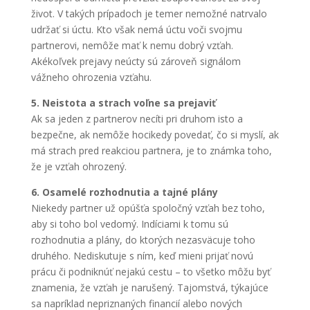
život. V takých prípadoch je temer nemožné natrvalo
udržať si úctu. Kto však nemá úctu voči svojmu
partnerovi, nemôže mať k nemu dobrý vzťah.
Akékoľvek prejavy neúcty sú zároveň signálom
vážneho ohrozenia vzťahu.
5. Neistota a strach voľne sa prejaviť
Ak sa jeden z partnerov necíti pri druhom isto a
bezpečne, ak nemôže hocikedy povedať, čo si myslí, ak
má strach pred reakciou partnera, je to známka toho,
že je vzťah ohrozený.
6. Osamelé rozhodnutia a tajné plány
Niekedy partner už opúšťa spoločný vzťah bez toho,
aby si toho bol vedomý. Indíciami k tomu sú
rozhodnutia a plány, do ktorých nezasväcuje toho
druhého. Nediskutuje s ním, keď mieni prijať novú
prácu či podniknúť nejakú cestu – to všetko môžu byť
znamenia, že vzťah je narušený. Tajomstvá, týkajúce
sa napríklad nepriznaných financií alebo nových