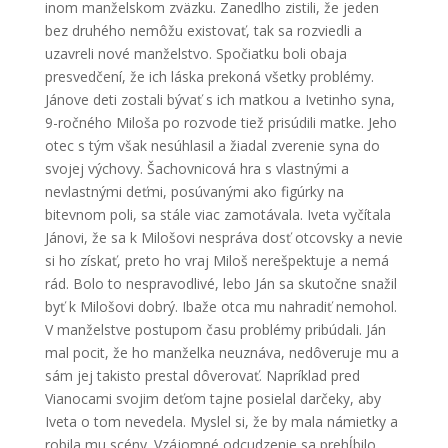
inom manželskom zväzku. Zanedlho zistili, že jeden
bez druhého nemôžu existovať, tak sa rozviedli a
uzavreli nové manželstvo. Spočiatku boli obaja
presvedčení, že ich láska prekoná všetky problémy.
Jánove deti zostali bývať s ich matkou a Ivetinho syna,
9-ročného Miloša po rozvode tiež prisúdili matke. Jeho
otec s tým však nesúhlasil a žiadal zverenie syna do
svojej výchovy. Šachovnicová hra s vlastnými a
nevlastnými deťmi, posúvanými ako figúrky na
bitevnom poli, sa stále viac zamotávala. Iveta vyčítala
Jánovi, že sa k Milošovi nespráva dosť otcovsky a nevie
si ho získať, preto ho vraj Miloš nerešpektuje a nemá
rád. Bolo to nespravodlivé, lebo Ján sa skutočne snažil
byť k Milošovi dobrý. Ibaže otca mu nahradiť nemohol.
V manželstve postupom času problémy pribúdali. Ján
mal pocit, že ho manželka neuznáva, nedôveruje mu a
sám jej takisto prestal dôverovať. Napríklad pred
Vianocami svojim deťom tajne posielal darčeky, aby
Iveta o tom nevedela. Myslel si, že by mala námietky a
robila mu scény. Vzájomné odcudzenie sa prehĺbilo,