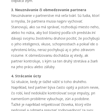
odpláca zlým.
3. Neuznávanie či obmedzovanie partnera
Neuznávanie v partnerstve má veľa tvárí. Sú ľudia, ktorí
si myslia, že partnera musia najprv vychovať.
Stanovujú, ako sa má správať, rozhodujú miesto neho,
alebo ho nútia, aby bol šťastný podľa ich predstáv.Iní
dávajú svojmu životnému druhovi pocítiť, že pochybujú
o jeho inteligencii, vkuse, schopnostiach a pokiaľ ide o
vyhrotenú krízu, neraz pochybujú aj o jeho zdravom
rozume. K obmedzovaniu dochádza aj vtedy, ak
partner kontroluje, s kým sa ten druhý stretáva a žiarli
na jeho prácu alebo záľuby.
4. Strácanie úcty
Sú situácie, kedy je ťažké vážiť si toho druhého.
Napríklad, keď partner býva často opitý a potom nevie,
čo robí, keď nedokáže kontrolovať svoje impulzy, pri
namenšom probléme vybuchuje, zúri a podobne.
Ťažké je napríklad rešpektovať človeka, ktorý ešte
nedospel a odmieta prevziať zodpovednosť za svoj