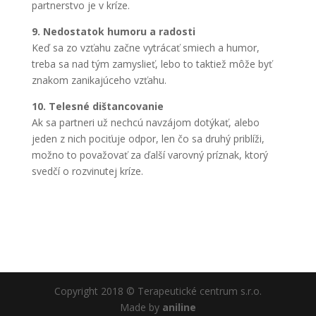
partnerstvo je v kríze.
9. Nedostatok humoru a radosti
Keď sa zo vzťahu začne vytrácať smiech a humor,
treba sa nad tým zamyslieť, lebo to taktiež môže byť
znakom zanikajúceho vzťahu.
10. Telesné dištancovanie
Ak sa partneri už nechcú navzájom dotýkať, alebo
jeden z nich pociťuje odpor, len čo sa druhý priblíži,
možno to považovať za ďalší varovný príznak, ktorý
svedčí o rozvinutej kríze.
Copyright 2018 © Terapeutické centrum s.r.o.
Made by
aniline