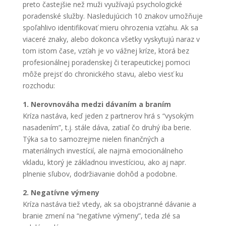
preto častejšie než muži využívajú psychologické
poradenské služby. Nasledujúcich 10 znakov umožňuje
spoľahlivo identifikovať mieru ohrozenia vzťahu. Ak sa
viaceré znaky, alebo dokonca všetky vyskytujú naraz v
tom istom čase, vzťah je vo vážnej kríze, ktorá bez
profesionálnej poradenskej či terapeutickej pomoci
môže prejsť do chronického stavu, alebo viesť ku
rozchodu:
1. Nerovnováha medzi dávaním a braním
Kríza nastáva, keď jeden z partnerov hrá s “vysokým
nasadením”, t.j. stále dáva, zatiaľ čo druhý iba berie.
Týka sa to samozrejme nielen finančných a
materiálnych investícií, ale najmä emocionálneho
vkladu, ktorý je základnou investíciou, ako aj napr.
plnenie sľubov, dodržiavanie dohôd a podobne.
2. Negatívne výmeny
Kríza nastáva tiež vtedy, ak sa obojstranné dávanie a
branie zmení na “negatívne výmeny”, teda zlé sa