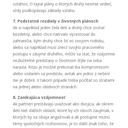
vzťahov, či tajné plány o ktorých druhý nesmie vedieť,
vždy podkopávajú základy vzťahu.
7. Podstatné rozdiely v životných plánoch
Ak si napríklad jeden želá deti a druhý chce zostať
bezdetný, alebo chce natrvalo vycestovať do
zahraničia, kým druhý chce žiť vo svojom rodisku,
alebo sa napríklad musí zriecť svojho pracovného
postupu v záujme druhého, môže sa stať, že vzájomne
nezlučiteľné predstavy o životnom štýle na seba
narazia. Krízu je možné prekonať iba kompromisom
alebo vzdaním sa predstáv, avšak ani jedno z riešení
nie je dobré. V takom prípade treba počítať so stratami
na jednej alebo obidvoch stranách.
8. Zanikajúca vzájomnosť
Ak partneri prestávajú uvažovať ako dvojica, ak okrem
detí niet ďalších oblastí, ktoré by ich oboch zaujímali, v
ktorých by sa obaja angažovali a ak postupne miznú
témy spoločných rozhovorov, je to ďalší znak toho, že