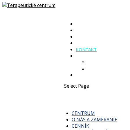
CENTRUM
O NÁS A ZAMERANIE
CENNÍK
LIEČEBNÉ METÓDY
KONTAKT
ČLÁNKY a KNIHY
Články
Knihy
KURZY a ŠKOLENIA
Select Page
CENTRUM
O NÁS A ZAMERANIE
CENNÍK