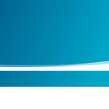
.r.o. má sídlo v Bratislave