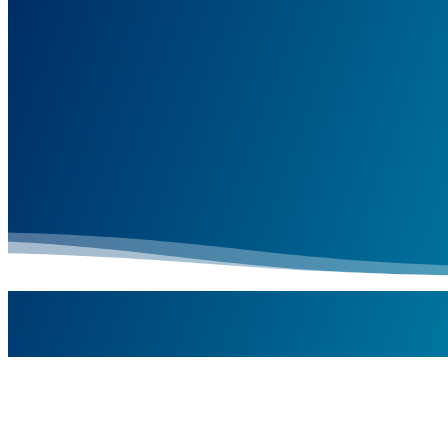
KDE NÁS NÁJDETE
Terapeutické centrum Dr. Prevendárovej s