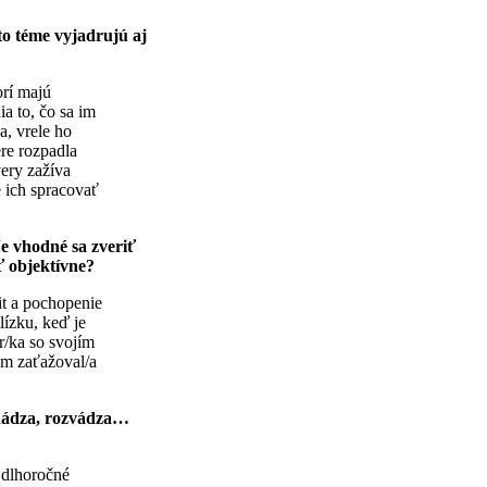
to téme vyjadrujú aj
orí majú
a to, čo sa im
, vrele ho
ere rozpadla
ery zažíva
 ich spracovať
e vhodné sa zveriť
ť objektívne?
t a pochopenie
lízku, keď je
r/ka so svojím
ým zaťažoval/a
.
dchádza, rozvádza…
j dlhoročné