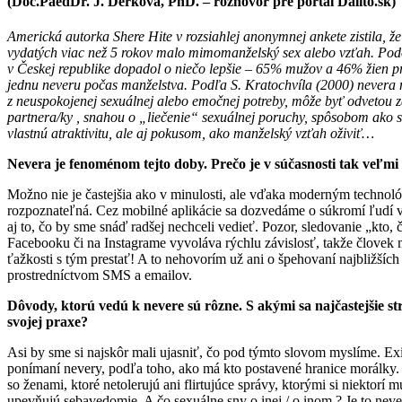
(Doc.PaedDr. J. Derková, PhD. – rozhovor pre portál Dalito.sk)
Americká autorka Shere Hite v rozsiahlej anonymnej ankete zistila, ž
vydatých viac než 5 rokov malo mimomanželský sex alebo vzťah. Po
v Českej republike dopadol o niečo lepšie – 65% mužov a 46% žien p
jednu neveru počas manželstva. Podľa S. Kratochvíla (2000) nevera
z neuspokojenej sexuálnej alebo emočnej potreby, môže byť odvetou 
partnera/ky , snahou o „liečenie“ sexuálnej poruchy, spôsobom ako si
vlastnú atraktivitu, ale aj pokusom, ako manželský vzťah oživiť…
Nevera je fenoménom tejto doby. Prečo je v súčasnosti tak veľmi
Možno nie je častejšia ako v minulosti, ale vďaka moderným technoló
rozpoznateľná. Cez mobilné aplikácie sa dozvedáme o súkromí ľudí v
aj to, čo by sme snáď radšej nechceli vedieť. Pozor, sledovanie „kto
Facebooku či na Instagrame vyvoláva rýchlu závislosť, takže človek
ťažkosti s tým prestať! A to nehovorím už ani o špehovaní najbližších
prostredníctvom SMS a emailov.
Dôvody, ktorú vedú k nevere sú rôzne. S akými sa najčastejšie st
svojej praxe?
Asi by sme si najskôr mali ujasniť, čo pod týmto slovom myslíme. Ex
ponímaní nevery, podľa toho, ako má kto postavené hranice morálky.
so ženami, ktoré netolerujú ani flirtujúce správy, ktorými si niektorí m
upevňujú sebavedomie. A čo sexuálne sny o inej / o inom ? Je to neve