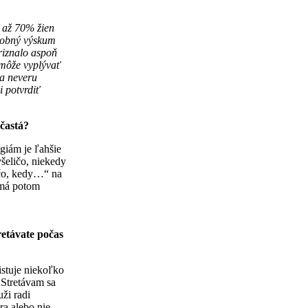
e až 70% žien
dobný výskum
riznalo aspoň
 môže vyplývať
za neveru
 potvrdiť
 častá?
giám je ľahšie
šeličo, niekedy
, čo, kedy…“ na
 má potom
retávate počas
istuje niekoľko
 Stretávam sa
uži radi
ra alebo nie