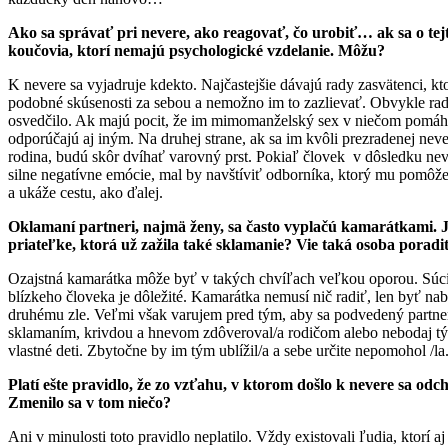
Ako sa správať pri nevere, ako reagovať, čo urobiť… ak sa o tej
koučovia, ktorí nemajú psychologické vzdelanie. Môžu?
K nevere sa vyjadruje kdekto. Najčastejšie dávajú rady zasvätenci, kt
podobné skúsenosti za sebou a nemožno im to zazlievať. Obvykle radi
osvedčilo. Ak majú pocit, že im mimomanželský sex v niečom pomáha
odporúčajú aj iným. Na druhej strane, ak sa im kvôli prezradenej nev
rodina, budú skôr dvíhať varovný prst. Pokiaľ človek v dôsledku nev
silne negatívne emócie, mal by navštíviť odborníka, ktorý mu pomôže
a ukáže cestu, ako ďalej.
Oklamaní partneri, najmä ženy, sa často vyplačú kamarátkami. J
priateľke, ktorá už zažila také sklamanie? Vie taká osoba poradi
Ozajstná kamarátka môže byť v takých chvíľach veľkou oporou. Súci
blízkeho človeka je dôležité. Kamarátka nemusí nič radiť, len byť nab
druhému zle. Veľmi však varujem pred tým, aby sa podvedený partne
sklamaním, krivdou a hnevom zdôveroval/a rodičom alebo nebodaj t
vlastné deti. Zbytočne by im tým ublížil/a a sebe určite nepomohol /la
Platí ešte pravidlo, že zo vzťahu, v ktorom došlo k nevere sa o
Zmenilo sa v tom niečo?
Ani v minulosti toto pravidlo neplatilo. Vždy existovali ľudia, ktorí a