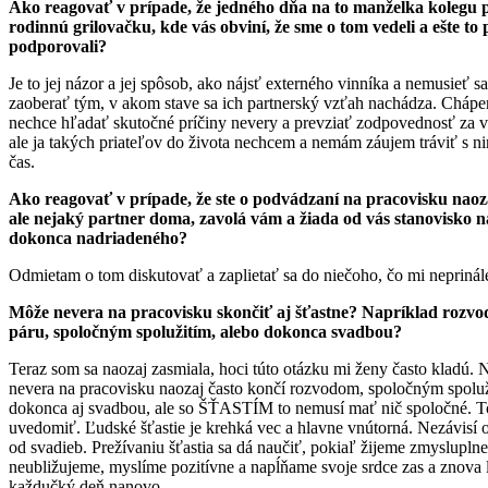
Ako reagovať v prípade, že jedného dňa na to manželka kolegu p
rodinnú grilovačku, kde vás obviní, že sme o tom vedeli a ešte to 
podporovali?
Je to jej názor a jej spôsob, ako nájsť externého vinníka a nemusieť sa 
zaoberať tým, v akom stave sa ich partnerský vzťah nachádza. Chápe
nechce hľadať skutočné príčiny nevery a prevziať zodpovednosť za vl
ale ja takých priateľov do života nechcem a nemám záujem tráviť s n
čas.
Ako reagovať v prípade, že ste o podvádzaní na pracovisku naozaj
ale nejaký partner doma, zavolá vám a žiada od vás stanovisko n
dokonca nadriadeného?
Odmietam o tom diskutovať a zaplietať sa do niečoho, čo mi neprinále
Môže nevera na pracovisku skončiť aj šťastne? Napríklad rozv
páru, spoločným spolužitím, alebo dokonca svadbou?
Teraz som sa naozaj zasmiala, hoci túto otázku mi ženy často kladú. 
nevera na pracovisku naozaj často končí rozvodom, spoločným spoluž
dokonca aj svadbou, ale so ŠŤASTÍM to nemusí mať nič spoločné. To
uvedomiť. Ľudské šťastie je krehká vec a hlavne vnútorná. Nezávisí 
od svadieb. Prežívaniu šťastia sa dá naučiť, pokiaľ žijeme zmyslupln
neubližujeme, myslíme pozitívne a napĺňame svoje srdce zas a znova 
každučký deň nanovo…