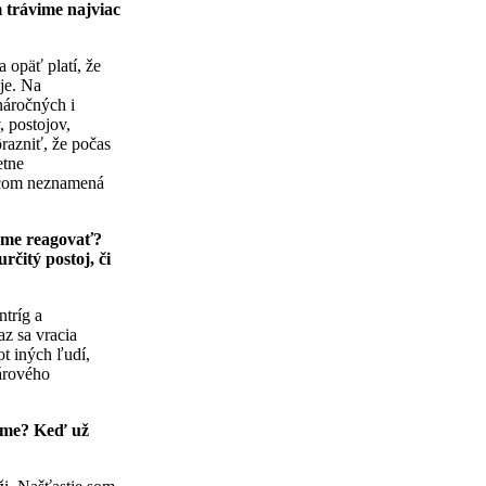
m trávime najviac
 opäť platí, že
uje. Na
áročných i
, postojov,
razniť, že počas
etne
ncom neznamená
áme reagovať?
čitý postoj, či
ntríg a
az sa vracia
ot iných ľudí,
párového
ieme? Keď už