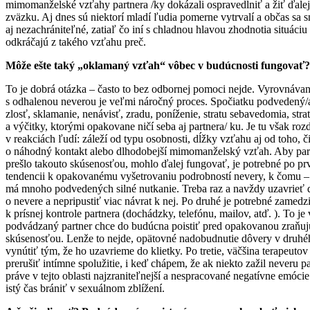
mimomanželské vzťahy partnera /ky dokázali ospravedlniť a žiť ďale
zväzku. Aj dnes sú niektorí mladí ľudia pomerne vytrvalí a občas sa s
aj nezachrániteľné, zatiaľ čo iní s chladnou hlavou zhodnotia situáciu
odkráčajú z takého vzťahu preč.
Môže ešte taký „oklamaný vzťah“ vôbec v budúcnosti fungovať?
To je dobrá otázka – často to bez odbornej pomoci nejde. Vyrovnávan
s odhalenou neverou je veľmi náročný proces. Spočiatku podvedený/á 
zlosť, sklamanie, nenávisť, zradu, poníženie, stratu sebavedomia, stra
a výčitky, ktorými opakovane ničí seba aj partnera/ ku. Je tu však rozd
v reakciách ľudí: záleží od typu osobnosti, dĺžky vzťahu aj od toho, či
o náhodný kontakt alebo dlhodobejší mimomanželský vzťah. Aby part
prešlo takouto skúsenosťou, mohlo ďalej fungovať, je potrebné po p
tendencii k opakovanému vyšetrovaniu podrobností nevery, k čomu 
má mnoho podvedených silné nutkanie. Treba raz a navždy uzavrieť 
o nevere a nepripustiť viac návrat k nej. Po druhé je potrebné zamedzi
k prísnej kontrole partnera (dochádzky, telefónu, mailov, atď. ). To je 
podvádzaný partner chce do budúcna poistiť pred opakovanou zraňu
skúsenosťou. Lenže to nejde, opätovné nadobudnutie dôvery v druhé
vynútiť tým, že ho uzavrieme do klietky. Po tretie, väčšina terapeuto
prerušiť intímne spolužitie, i keď chápem, že ak niekto zažil neveru pa
práve v tejto oblasti najzraniteľnejší a nespracované negatívne emóc
istý čas brániť v sexuálnom zblížení.