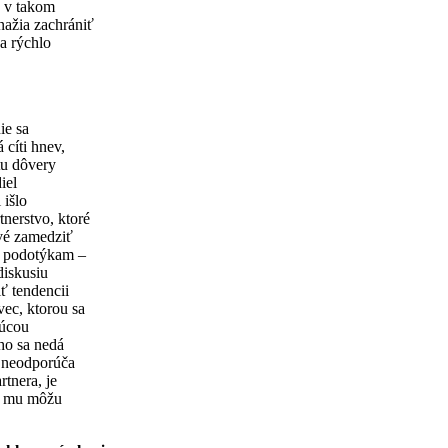
j v takom
nažia zachrániť
 a rýchlo
ie sa
cíti hnev,
tu dôvery
iel
 išlo
nerstvo, ktoré
rvé zamedziť
– podotýkam –
diskusiu
ť tendencii
vec, ktorou sa
júcou
ho sa nedá
v neodporúča
rtnera, je
ie mu môžu