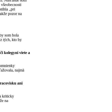
ži. Našťastie som
 všeobecnosti
tihla „pri
Takže pozor na
 by som bola
z tých, kto by
i kolegyni viete a
 domnienky
ťažovala, najmä
racovisku ani
 kriticky
 že na