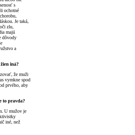
senosť s
li ochotné
 chorobu,
láskou. Je taká,
oči zlu,
dia majú
ne dôvody
ne
užstvo a
žien iná?
dzovať, že muži
bčas vymkne spod
 od prvého, aby
Je to pravda?
om. U mužov je
tivistky
ič iné, než