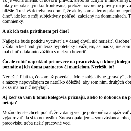
To je večná dilema, či hovoriť pravdu, alebo sa uchýliť k milosrdnej l
nikdy nebola s tým konfrontovaná, pretože hovorenie pravdy mi je vo
bližšie. Tu si však treba uvedomiť, že ak by som aktérov priamo nepris
čine“, ide len o môj subjektívny pohľad, založený na domnienkach. 
domnienky!
A ak ich teda pristihnem pri čine?
Najlepšie bude potichu vycúvať a v danej chvíli nič neriešiť. Osobne
v šoku a keď nad tým teraz hypoteticky uvažujem, asi naozaj nie som 
mal chuť o takomto zážitku s niekým hovoriť.
Čo ale robiť napríklad pri nevere na pracovisku, o ktorej kolegu č
poznáte aj ich doma partnerov či manželom. Neriešiť to?
Neriešiť. Platí to, čo som už povedala. Moje subjektívne „pravdy“ ,
a názory nepovažujem za natoľko dôležité, aby som nimi druhých ob
ak sa ma na nič nepýtajú.
Aj keď sa vám k tomu kolegovia priznajú, alebo to dokonca na p
netaja?
Možno by ste chceli počuť, že v danej veci je potrebné sa angažovať a
vyjadrovať. Ja si to nemyslím. Znova opakujem – som zástanca toho,
pracovisku treba riešiť pracovné veci.