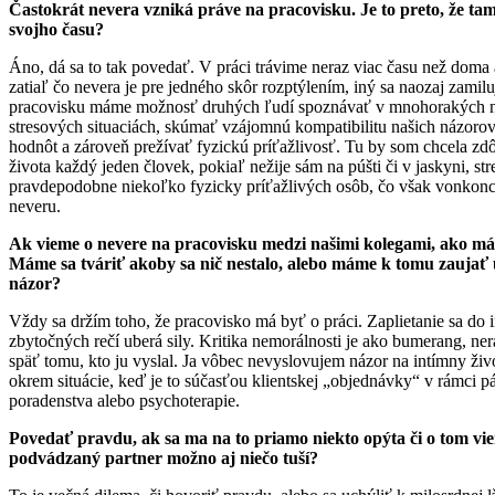
Častokrát nevera vzniká práve na pracovisku. Je to preto, že ta
svojho času?
Áno, dá sa to tak povedať. V práci trávime neraz viac času než doma a
zatiaľ čo nevera je pre jedného skôr rozptýlením, iný sa naozaj zamil
pracovisku máme možnosť druhých ľudí spoznávať v mnohorakých n
stresových situaciách, skúmať vzájomnú kompatibilitu našich názorov
hodnôt a zároveň prežívať fyzickú príťažlivosť. Tu by som chcela zdô
života každý jeden človek, pokiaľ nežije sám na púšti či v jaskyni, str
pravdepodobne niekoľko fyzicky príťažlivých osôb, čo však vonko
neveru.
Ak vieme o nevere na pracovisku medzi našimi kolegami, ako m
Máme sa tváriť akoby sa nič nestalo, alebo máme k tomu zaujať ur
názor?
Vždy sa držím toho, že pracovisko má byť o práci. Zaplietanie sa do i
zbytočných rečí uberá sily. Kritika nemorálnosti je ako bumerang, ner
späť tomu, kto ju vyslal. Ja vôbec nevyslovujem názor na intímny živ
okrem situácie, keď je to súčasťou klientskej „objednávky“ v rámci 
poradenstva alebo psychoterapie.
Povedať pravdu, ak sa ma na to priamo niekto opýta či o tom v
podvádzaný partner možno aj niečo tuší?