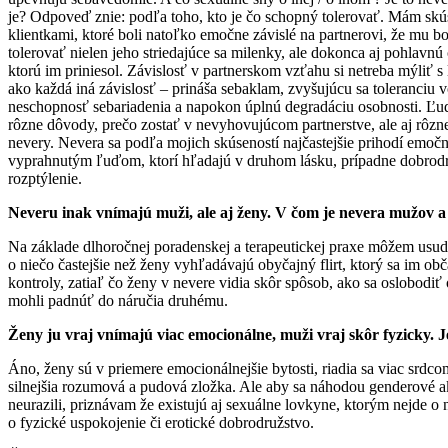
je? Odpoveď znie: podľa toho, kto je čo schopný tolerovať. Mám skú
klientkami, ktoré boli natoľko emočne závislé na partnerovi, že mu bo
tolerovať nielen jeho striedajúce sa milenky, ale dokonca aj pohlavnú
ktorú im priniesol. Závislosť v partnerskom vzťahu si netreba mýliť s 
ako každá iná závislosť – prináša sebaklam, zvyšujúcu sa toleranciu v
neschopnosť sebariadenia a napokon úplnú degradáciu osobnosti. Ľu
rôzne dôvody, prečo zostať v nevyhovujúcom partnerstve, ale aj rôz
nevery. Nevera sa podľa mojich skúseností najčastejšie prihodí emoč
vyprahnutým ľuďom, ktorí hľadajú v druhom lásku, prípadne dobrodr
rozptýlenie.
Neveru inak vnímajú muži, ale aj ženy. V čom je nevera mužov a 
Na základe dlhoročnej poradenskej a terapeutickej praxe môžem usu
o niečo častejšie než ženy vyhľadávajú obyčajný flirt, ktorý sa im o
kontroly, zatiaľ čo ženy v nevere vidia skôr spôsob, ako sa oslobodiť
mohli padnúť do náručia druhému.
Ženy ju vraj vnímajú viac emocionálne, muži vraj skôr fyzicky. 
Áno, ženy sú v priemere emocionálnejšie bytosti, riadia sa viac srdc
silnejšia rozumová a pudová zložka. Ale aby sa náhodou genderové ak
neurazili, priznávam že existujú aj sexuálne lovkyne, ktorým nejde o n
o fyzické uspokojenie či erotické dobrodružstvo.