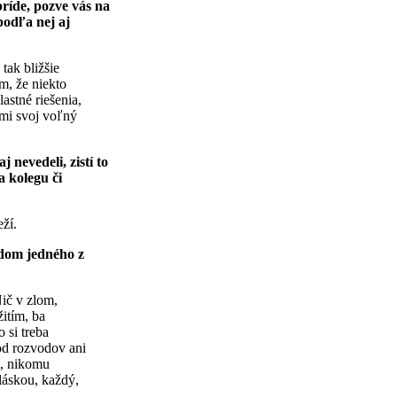
ríde, pozve vás na
podľa nej aj
tak bližšie
m, že niekto
astné riešenia,
imi svoj voľný
 nevedeli, zistí to
a kolegu či
ží.
odom jedného z
Nič v zlom,
itím, ba
 si treba
od rozvodov ani
e, nikomu
láskou, každý,