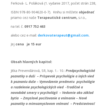
Ferková- L. Poláková (1. vydanie 2017, počet strán 238,
ISBN 978-80-904620-0-7). Knihu si môžete
objednať
priamo cez naše
Terapeutické centrum,
s.r.o.,
na tel. č.
0917 752 463
alebo cez e-mail:
derkovaterapeut@gmail.com.
Jej
cena je 15 eur
Obsah hlavných kapitol:
Jitka Prevendárová, SR, kap. 1.- 10.:
Predpsychologické
poznatky o duši – Príspevok psychológie a iných vied
k poznaniu duše – Vymedzenie predmetu psychológie
a rozdelenie psychologických vied -Tradičné a
novodobé smery v psychológii – Vedomie ako základ
bytia – Zmyslové pociťovanie a vnímanie – Nové
poznatky o mimozmyslovom vnímaní – Predstavivosť