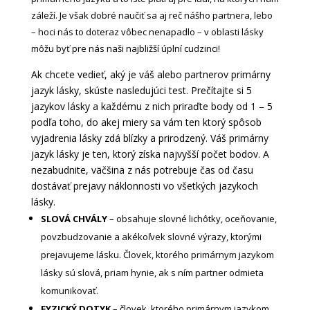
záleží. Je však dobré naučiť sa aj reč nášho partnera, lebo
– hoci nás to doteraz vôbec nenapadlo – v oblasti lásky
môžu byť pre nás naši najbližší úplní cudzinci!
Ak chcete vedieť, aký je váš alebo partnerov primárny
jazyk lásky, skúste nasledujúci test. Prečítajte si 5
jazykov lásky a každému z nich priraďte body od 1 – 5
podľa toho, do akej miery sa vám ten ktorý spôsob
vyjadrenia lásky zdá blízky a prirodzený. Váš primárny
jazyk lásky je ten, ktorý získa najvyšší počet bodov. A
nezabudnite, väčšina z nás potrebuje čas od času
dostávať prejavy náklonnosti vo všetkých jazykoch
lásky.
SLOVÁ CHVÁLY
– obsahuje slovné lichôtky, oceňovanie,
povzbudzovanie a akékoľvek slovné výrazy, ktorými
prejavujeme lásku. Človek, ktorého primárnym jazykom
lásky sú slová, priam hynie, ak s ním partner odmieta
komunikovať.
FYZICKÝ DOTYK
– človek, ktorého primárnym jazykom