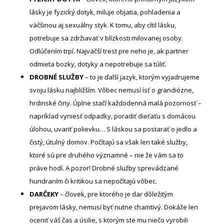
lásky je fyzický dotyk, miluje objatia, pohladenia a
väčšinou aj sexuálny styk. K tomu, aby cítil lásku,
potrebuje sa zdržiavať v blízkosti milovanej osoby.
Odlúčením trpí. Najväčší trest pre neho je, ak partner
odmieta bozky, dotyky a nepotrebuje sa túliť.
DROBNÉ SLUŽBY
– to je ďalší jazyk, ktorým vyjadrujeme
svoju lásku najbližším. Vôbec nemusí ísť o grandiózne,
hrdinské činy. Úplne stačí každodenná malá pozornosť –
napríklad vyniesť odpadky, poradiť dieťaťu s domácou
úlohou, uvariť polievku… S láskou sa postarať o jedlo a
čistý, útulný domov. Počítajú sa však len také služby,
ktoré sú pre druhého významné – nie že vám sa to
práve hodí. A pozor! Drobné služby sprevádzané
hundraním či kritikou sa nepočítajú vôbec.
DARČEKY
– človek, pre ktorého je dar dôležitým
prejavom lásky, nemusí byť nutne chamtivý. Dokáže len
oceniť váš čas a úsilie, s ktorým ste mu niečo vyrobili