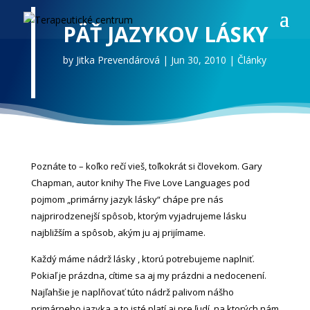
PÄŤ JAZYKOV LÁSKY
by
Jitka Prevendárová
|
Jun 30, 2010
|
Články
Poznáte to – koľko rečí vieš, toľkokrát si človekom. Gary
Chapman, autor knihy
The Five Love Languages
pod
pojmom „primárny jazyk lásky“ chápe pre nás
najprirodzenejší spôsob, ktorým vyjadrujeme lásku
najbližším a spôsob, akým ju aj prijímame.
Každý máme nádrž lásky , ktorú potrebujeme naplniť.
Pokiaľ je prázdna, cítime sa aj my prázdni a nedocenení.
Najľahšie je naplňovať túto nádrž palivom nášho
primárneho jazyka a to isté platí aj pre ľudí, na ktorých nám