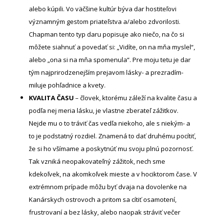
alebo kúpili. Vo väčšine kultúr býva dar hostiteľovi
významným gestom priateľstva a/alebo zdvorilosti.
Chapman tento typ daru popisuje ako niečo, na čo si
môžete siahnuť a povedať si: „Vidíte, on na mňa myslel“,
alebo „ona si na mňa spomenula“. Pre moju tetu je dar
tým najprirodzenejším prejavom lásky- a prezradím-
miluje pohľadnice a kvety.
KVALITA ČASU
– človek, ktorému záleží na kvalite času a
podľa nej meria lásku, je vlastne zberateľ zážitkov.
Nejde mu o to tráviť čas vedľa niekoho, ale s niekým- a
to je podstatný rozdiel. Znamená to dať druhému pocítiť,
že si ho všímame a poskytnúť mu svoju plnú pozornosť.
Tak vzniká neopakovateľný zážitok, nech sme
kdekoľvek, na akomkoľvek mieste a v hociktorom čase. V
extrémnom prípade môžu byť dvaja na dovolenke na
Kanárskych ostrovoch a pritom sa cítiť osamotení,
frustrovaní a bez lásky, alebo naopak stráviť večer